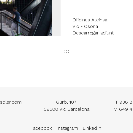
Oficines Ateinsa
Vic - Osona
Descarregar adjunt
soler.com
Gurb, 107
T
938 8
08500 Vic Barcelona
M
649 4
Facebook
Instagram
LinkedIn