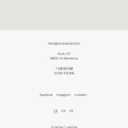
hello@sandrasoler.com
Gurb, 107
08500 Vic Barcelona
T
938 833 688
M
649 453 806
Facebook
Instagram
LinkedIn
CA
EN
ES
|
Privacitat
Legalitat