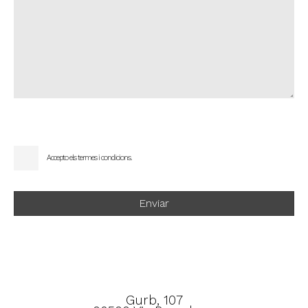
Accepto els
termes i condicions.
Enviar
Gurb, 107