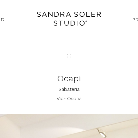
UDI
P
Ocapi
Sabateria
Vic- Osona