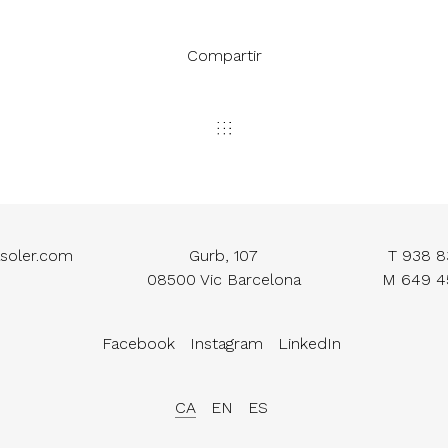
Compartir
soler.com
Gurb, 107
T
938 8
08500 Vic Barcelona
M
649 4
Facebook
Instagram
LinkedIn
CA
EN
ES