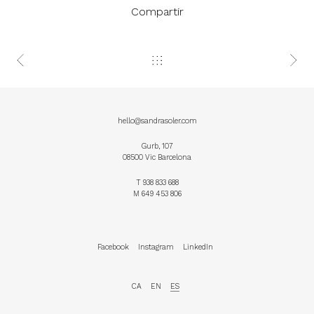
Compartir
hello@sandrasoler.com
Gurb, 107
08500 Vic Barcelona
T
938 833 688
M
649 453 806
Facebook
Instagram
LinkedIn
CA
EN
ES